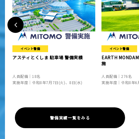
イベント警備
イベント警備
アスティとくしま 駐車場 警備実績
EARTH MONDAM
施
人員配備｜18名
人員配備｜276名
実施年度｜令和8年7月7日(火)、8日(水)
実施年度｜令和8年6月2
警備実績一覧をみる