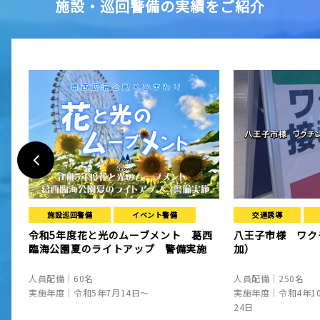
施設・巡回警備の実績をご紹介
施設巡回警備
イベント警備
交通誘導
令和5年度花と光のムーブメント 葛西
八王子市様 ワク
臨海公園夏のライトアップ 警備実施
加）
人員配備｜60名
人員配備｜250名
実施年度｜令和5年7月14日～
実施年度｜令和4年1
24日