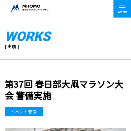
MENU
WORKS
[ 実績 ]
第37回 春日部大凧マラソン大
会 警備実施
イベント警備