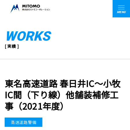
MENU
WORKS
[ 実績 ]
東名高速道路 春日井IC～小牧
IC間（下り線）他舗装補修工
事（2021年度）
高速道路警備