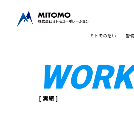
ミトモの想い
警
WORK
[ 実績 ]