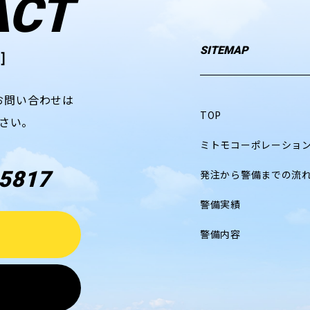
ACT
SITEMAP
]
お問い合わせは
TOP
さい。
ミトモコーポレーショ
5817
発注から警備までの流
警備実績
警備内容