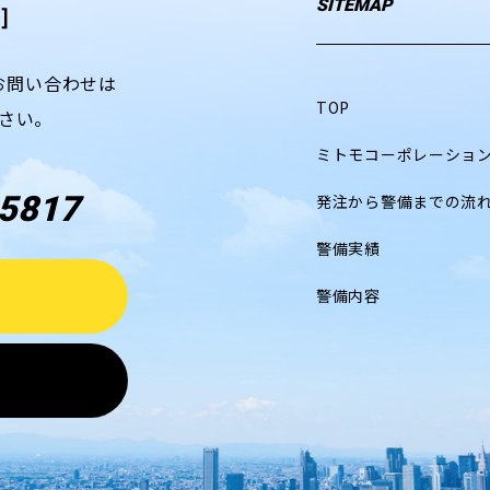
SITEMAP
]
お問い合わせは
TOP
さい。
ミトモコーポレーショ
5817
発注から警備までの流
警備実績
警備内容