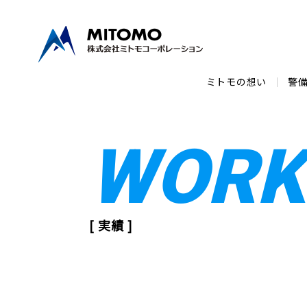
ミトモの想い
警
WORK
[ 実績 ]