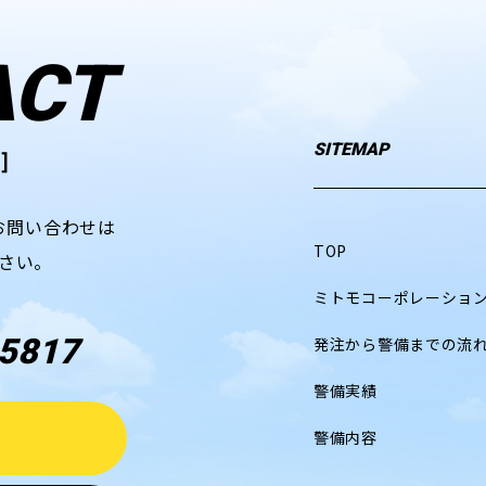
ACT
SITEMAP
]
お問い合わせは
TOP
さい。
ミトモコーポレーショ
5817
発注から警備までの流
警備実績
警備内容