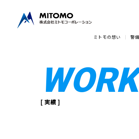
ミトモの想い
警
WORK
[ 実績 ]