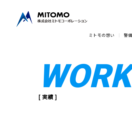
ミトモの想い
警
WORK
[ 実績 ]