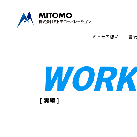
ミトモの想い
警
WORK
[ 実績 ]