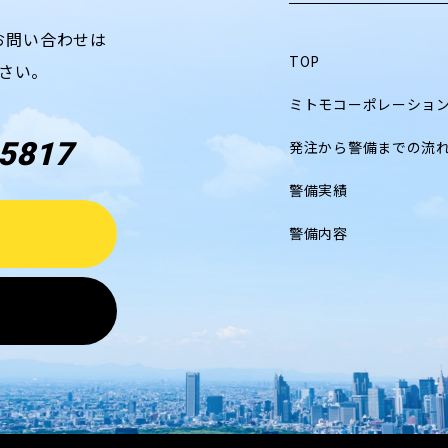
お問い合わせは
TOP
さい。
ミトモコーポレーショ
5817
発注から警備までの流
警備実績
警備内容