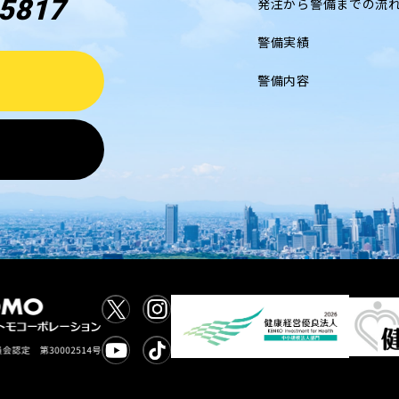
5817
発注から警備までの流
警備実績
警備内容