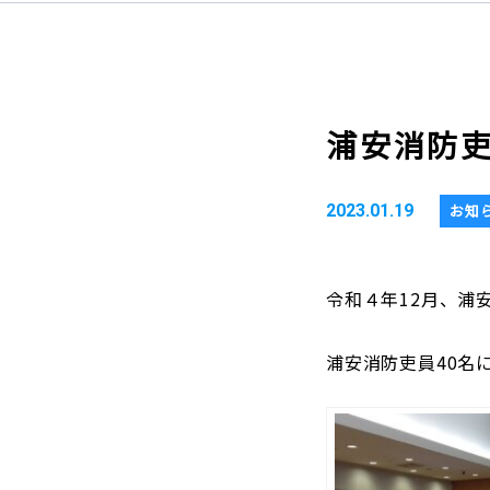
浦安消防
2023.01.19
お知
令和４年12月、浦
浦安消防吏員
40
名